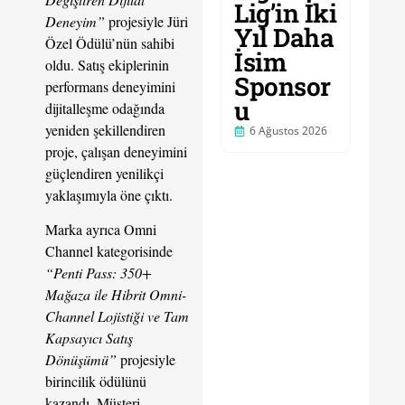
Lig’in İki
Deneyim”
projesiyle Jüri
Yıl Daha
Özel Ödülü’nün sahibi
İsim
oldu. Satış ekiplerinin
Sponsor
performans deneyimini
u
dijitalleşme odağında
yeniden şekillendiren
6 Ağustos 2026
proje, çalışan deneyimini
güçlendiren yenilikçi
yaklaşımıyla öne çıktı.
Marka ayrıca Omni
Channel kategorisinde
“Penti Pass: 350+
Mağaza ile Hibrit Omni-
Channel Lojistiği ve Tam
Kapsayıcı Satış
Dönüşümü”
projesiyle
birincilik ödülünü
kazandı. Müşteri