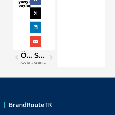
yazıyı
paylaş
ÖNCEKI
SONRAKI
AVOYA Blend: Her Yudumda Çok İyi Ya!
Üreten Kadınlar Trendyol’la Türkiye’den Dünyaya Açılıyor
BrandRouteTR