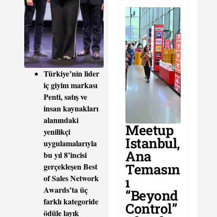
Türkiye’nin lider
iç giyim markası
Penti, satış ve
insan kaynakları
alanındaki
Meetup
yenilikçi
Istanbul,
uygulamalarıyla
Ana
bu yıl 8’incisi
Temasın
gerçekleşen Best
of Sales Network
ı
Awards’ta üç
“Beyond
farklı kategoride
Control”
ödüle layık