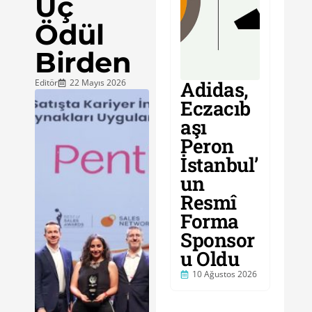
Üç
Ödül
Birden
Editör
22 Mayıs 2026
Adidas,
Eczacıb
aşı
Peron
İstanbul’
un
Resmî
Forma
Sponsor
u Oldu
10 Ağustos 2026