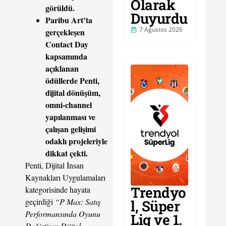
Olarak
görüldü.
Duyurdu
Paribu Art’ta
7 Ağustos 2026
gerçekleşen
Contact Day
kapsamında
açıklanan
ödüllerde Penti,
dijital dönüşüm,
omni-channel
yapılanması ve
çalışan gelişimi
odaklı projeleriyle
dikkat çekti.
Penti, Dijital İnsan
Kaynakları Uygulamaları
Trendyo
kategorisinde hayata
geçirdiği
“P Max: Satış
l, Süper
Performansında Oyunu
Lig ve 1.
Değiştiren Dijital